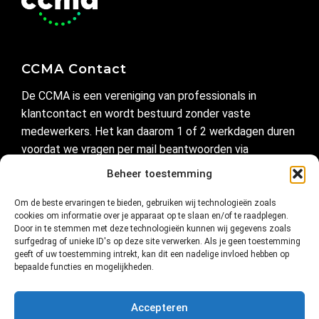
CCMA Contact
De CCMA is een vereniging van professionals in
klantcontact en wordt bestuurd zonder vaste
medewerkers. Het kan daarom 1 of 2 werkdagen duren
voordat we vragen per mail beantwoorden via
secretariaat@ccma.nl
Beheer toestemming
Om de beste ervaringen te bieden, gebruiken wij technologieën zoals
Handig
cookies om informatie over je apparaat op te slaan en/of te raadplegen.
Door in te stemmen met deze technologieën kunnen wij gegevens zoals
Privacyverklaring
surfgedrag of unieke ID's op deze site verwerken. Als je geen toestemming
geeft of uw toestemming intrekt, kan dit een nadelige invloed hebben op
Cookie-instellingen
bepaalde functies en mogelijkheden.
Cookiebeleid (EU)
Accepteren