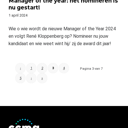
Manager of the year: het nomineren is
nu gestart!
1 april 2024
Wie o wie wordt de nieuwe Manager of the Year 2024
en volgt René Kloppenberg op? Nomineer nu jouw
kandidaat en wie weet wint hij/ zij de award dit jaar!
‹
1
2
3
4
Pagina 3 van 7
5
›
»