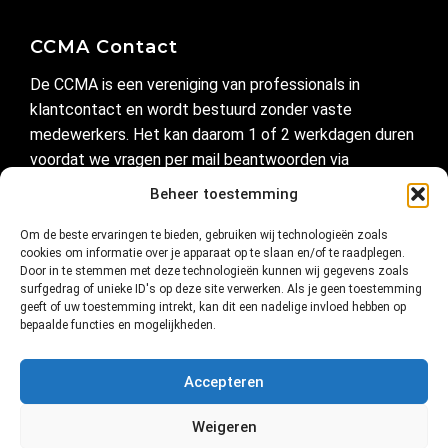
CCMA Contact
De CCMA is een vereniging van professionals in
klantcontact en wordt bestuurd zonder vaste
medewerkers. Het kan daarom 1 of 2 werkdagen duren
voordat we vragen per mail beantwoorden via
secretariaat@ccma.nl
Beheer toestemming
Om de beste ervaringen te bieden, gebruiken wij technologieën zoals
Handig
cookies om informatie over je apparaat op te slaan en/of te raadplegen.
Door in te stemmen met deze technologieën kunnen wij gegevens zoals
Privacyverklaring
surfgedrag of unieke ID's op deze site verwerken. Als je geen toestemming
geeft of uw toestemming intrekt, kan dit een nadelige invloed hebben op
Cookie-instellingen
bepaalde functies en mogelijkheden.
Cookiebeleid (EU)
Accepteren
Verbinding in klantcontact
Weigeren