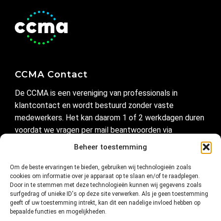
CCMA Contact
De CCMA is een vereniging van professionals in
klantcontact en wordt bestuurd zonder vaste
medewerkers. Het kan daarom 1 of 2 werkdagen duren
voordat we vragen per mail beantwoorden via
secretariaat@ccma.nl
Beheer toestemming
Om de beste ervaringen te bieden, gebruiken wij technologieën zoals
Handig
cookies om informatie over je apparaat op te slaan en/of te raadplegen.
Door in te stemmen met deze technologieën kunnen wij gegevens zoals
Privacyverklaring
surfgedrag of unieke ID's op deze site verwerken. Als je geen toestemming
geeft of uw toestemming intrekt, kan dit een nadelige invloed hebben op
Cookie-instellingen
bepaalde functies en mogelijkheden.
Cookiebeleid (EU)