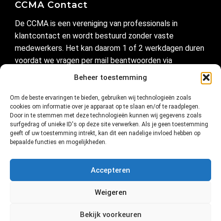
CCMA Contact
De CCMA is een vereniging van professionals in
klantcontact en wordt bestuurd zonder vaste
medewerkers. Het kan daarom 1 of 2 werkdagen duren
voordat we vragen per mail beantwoorden via
secretariaat@ccma.nl
Beheer toestemming
Om de beste ervaringen te bieden, gebruiken wij technologieën zoals
Handig
cookies om informatie over je apparaat op te slaan en/of te raadplegen.
Door in te stemmen met deze technologieën kunnen wij gegevens zoals
Privacyverklaring
surfgedrag of unieke ID's op deze site verwerken. Als je geen toestemming
geeft of uw toestemming intrekt, kan dit een nadelige invloed hebben op
Cookie-instellingen
bepaalde functies en mogelijkheden.
Cookiebeleid (EU)
Accepteren
Verbinding in klantcontact
Weigeren
Bekijk voorkeuren