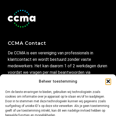
CCMA Contact
De CCMA is een vereniging van professionals in
klantcontact en wordt bestuurd zonder vaste
medewerkers. Het kan daarom 1 of 2 werkdagen duren
voordat we vragen per mail beantwoorden via
secretariaat@ccma.nl
Beheer toestemming
Om de beste ervaringen te bieden, gebruiken wij technologieën zoals
Handig
cookies om informatie over je apparaat op te slaan en/of te raadplegen.
Door in te stemmen met deze technologieën kunnen wij gegevens zoals
Privacyverklaring
surfgedrag of unieke ID's op deze site verwerken. Als je geen toestemming
geeft of uw toestemming intrekt, kan dit een nadelige invloed hebben op
Cookie-instellingen
bepaalde functies en mogelijkheden.