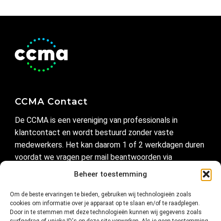
CCMA Contact
De CCMA is een vereniging van professionals in
klantcontact en wordt bestuurd zonder vaste
medewerkers. Het kan daarom 1 of 2 werkdagen duren
voordat we vragen per mail beantwoorden via
secretariaat@ccma.nl
Beheer toestemming
Om de beste ervaringen te bieden, gebruiken wij technologieën zoals
Handig
cookies om informatie over je apparaat op te slaan en/of te raadplegen.
Door in te stemmen met deze technologieën kunnen wij gegevens zoals
Privacyverklaring